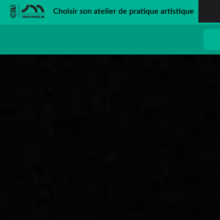
Choisir son atelier de pratique artistique
Passer au contenu principal